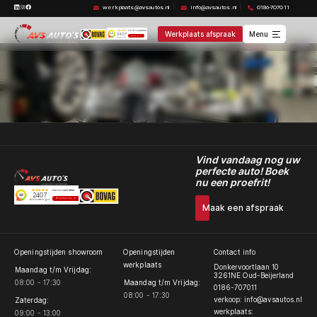
@AVSAUTOSOUD
werkplaats@avsautos.nl
info@avsautos.nl
0186-707011
VAG en Ford reparaties en
modificaties
Werkplaats afspraak
Menu
Onderhoudsbeurt
Vind vandaag nog uw
perfecte auto! Boek
nu een proefrit!
Maak een afspraak
Openingstijden showroom
Openingstijden
Contact info
werkplaats
Donkervoortlaan 10
Maandag t/m Vrijdag:
3261NE Oud-Beijerland
08:00 - 17:30
Maandag t/m Vrijdag:
0186-707011
08:00 - 17:30
verkoop: info@avsautos.nl
Zaterdag:
werkplaats:
09:00 - 13:00