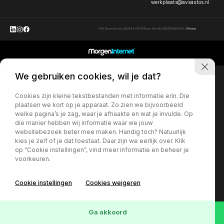
werkplaats@avsautos.nl
KVK Number: 66366844 | BTW Number: NL856516569B01 |
Privacy
We gebruiken cookies, wil je dat?
Cookies zijn kleine tekstbestanden met informatie erin. Die
plaatsen we kort op je apparaat. Zo zien we bijvoorbeeld
welke pagina’s je zag, waar je afhaakte en wat je invulde. Op
die manier hebben wij informatie waar we jouw
websitebezoek beter mee maken. Handig toch? Natuurlijk
kies je zelf of je dat toestaat. Daar zijn we eerlijk over. Klik
op “Cookie instellingen”, vind meer informatie en beheer je
voorkeuren.
Cookie instellingen
Cookies weigeren
Ga akkoord