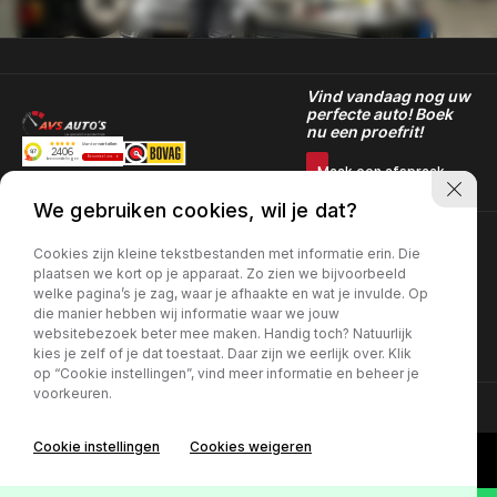
Vind vandaag nog uw
perfecte auto! Boek
nu een proefrit!
Maak een afspraak
We gebruiken cookies, wil je dat?
Openingstijden showroom
Openingstijden
Contact info
Cookies zijn kleine tekstbestanden met informatie erin. Die
werkplaats
Donkervoortlaan 10
Maandag t/m Vrijdag:
plaatsen we kort op je apparaat. Zo zien we bijvoorbeeld
3261NE Oud-Beijerland
08:00 - 17:30
Maandag t/m Vrijdag:
welke pagina’s je zag, waar je afhaakte en wat je invulde. Op
0186-707011
08:00 - 17:30
die manier hebben wij informatie waar we jouw
verkoop: info@avsautos.nl
Zaterdag:
websitebezoek beter mee maken. Handig toch? Natuurlijk
werkplaats:
09:00 - 13:00
werkplaats@avsautos.nl
kies je zelf of je dat toestaat. Daar zijn we eerlijk over. Klik
op “Cookie instellingen”, vind meer informatie en beheer je
voorkeuren.
KVK Number: 66366844 | BTW Number: NL856516569B01 |
Privacy
Cookie instellingen
Cookies weigeren